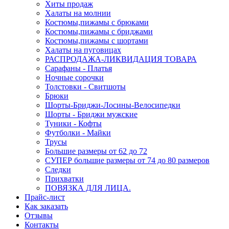
Хиты продаж
Халаты на молнии
Костюмы,пижамы с брюками
Костюмы,пижамы с бриджами
Костюмы,пижамы с шортами
Халаты на пуговицах
РАСПРОДАЖА-ЛИКВИДАЦИЯ ТОВАРА
Сарафаны - Платья
Ночные сорочки
Толстовки - Свитшоты
Брюки
Шорты-Бриджи-Лосины-Велосипедки
Шорты - Бриджи мужские
Туники - Кофты
Футболки - Майки
Трусы
Большие размеры от 62 до 72
СУПЕР большие размеры от 74 до 80 размеров
Следки
Прихватки
ПОВЯЗКА ДЛЯ ЛИЦА.
Прайс-лист
Как заказать
Отзывы
Контакты