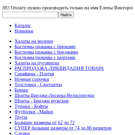
 Оплату нужно производить только на имя Елены Вик
Каталог
Новинки
Халаты на молнии
Костюмы,пижамы с брюками
Костюмы,пижамы с бриджами
Костюмы,пижамы с шортами
Халаты на пуговицах
РАСПРОДАЖА-ЛИКВИДАЦИЯ ТОВАРА
Сарафаны - Платья
Ночные сорочки
Толстовки - Свитшоты
Брюки
Шорты-Бриджи-Лосины-Велосипедки
Шорты - Бриджи мужские
Туники - Кофты
Футболки - Майки
Трусы
Большие размеры от 62 до 72
СУПЕР большие размеры от 74 до 80 размеров
Следки