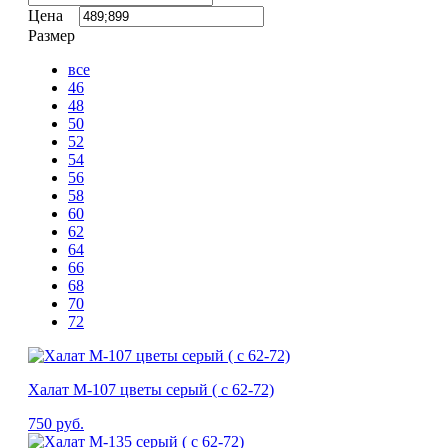
Цена
Размер
все
46
48
50
52
54
56
58
60
62
64
66
68
70
72
Халат М-107 цветы серый ( с 62-72)
750
руб.