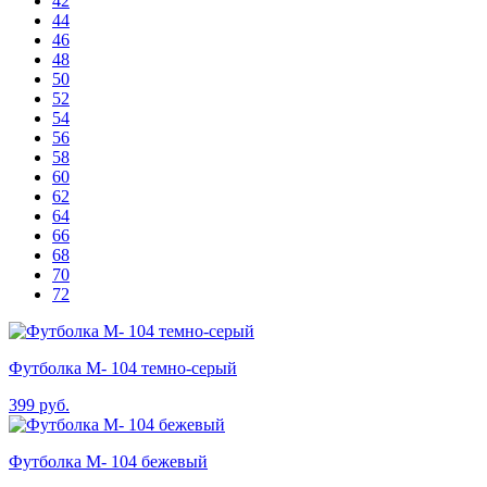
42
44
46
48
50
52
54
56
58
60
62
64
66
68
70
72
Футболка М- 104 темно-серый
399
руб.
Футболка М- 104 бежевый