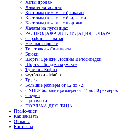
Хиты продаж
Халаты на молнии
Костюмы,пижамы с брюками
Костюмы,пижамы с бриджами
Костюмы,пижамы с шортами
Халаты на пуговицах
РАСПРОДАЖА-ЛИКВИДАЦИЯ ТОВАРА
Сарафаны - Платья
Ночные сорочки
Толстовки - Свитшоты
Брюки
Шорты-Бриджи-Лосины-Велосипедки
Шорты - Бриджи мужские
Туники - Кофты
Футболки - Майки
Трусы
Большие размеры от 62 до 72
СУПЕР большие размеры от 74 до 80 размеров
Следки
Прихватки
ПОВЯЗКА ДЛЯ ЛИЦА.
Прайс-лист
Как заказать
Отзывы
Контакты