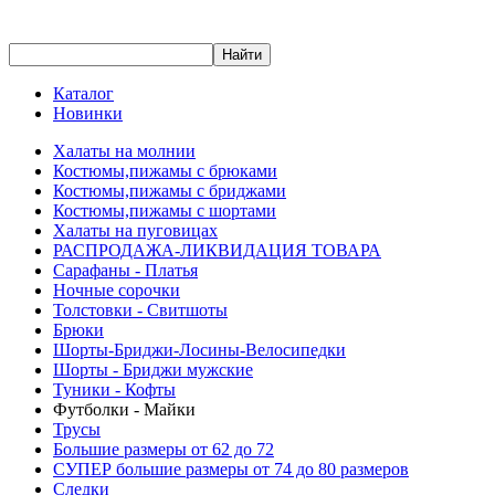
Каталог
Новинки
Халаты на молнии
Костюмы,пижамы с брюками
Костюмы,пижамы с бриджами
Костюмы,пижамы с шортами
Халаты на пуговицах
РАСПРОДАЖА-ЛИКВИДАЦИЯ ТОВАРА
Сарафаны - Платья
Ночные сорочки
Толстовки - Свитшоты
Брюки
Шорты-Бриджи-Лосины-Велосипедки
Шорты - Бриджи мужские
Туники - Кофты
Футболки - Майки
Трусы
Большие размеры от 62 до 72
СУПЕР большие размеры от 74 до 80 размеров
Следки