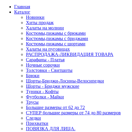
Главная
Каталог
Новинки
Хиты продаж
Халаты на молнии
Костюмы,пижамы с брюками
Костюмы,пижамы с бриджами
Костюмы,пижамы с шортами
Халаты на пуговицах
РАСПРОДАЖА-ЛИКВИДАЦИЯ ТОВАРА
Сарафаны - Платья
Ночные сорочки
Толстовки - Свитшоты
Брюки
Шорты-Бриджи-Лосины-Велосипедки
Шорты - Бриджи мужские
Туники - Кофты
Футболки - Майки
Трусы
Большие размеры от 62 до 72
СУПЕР большие размеры от 74 до 80 размеров
Следки
Прихватки
ПОВЯЗКА ДЛЯ ЛИЦА.