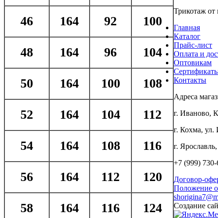
Трикотаж от
46
164
92
100
Главная
Каталог
Прайс-лист
48
164
96
104
Оплата и дос
Оптовикам
Сертификат
Контакты
50
164
100
108
Адреса магаз
52
164
104
112
г. Иваново, 
г. Кохма, ул.
54
164
108
116
г. Ярославль,
+7 (999)
730-
56
164
112
120
Договор-офе
Положение о
shorigina7@ma
58
164
116
124
Создание са