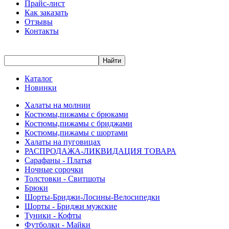
Прайс-лист
Как заказать
Отзывы
Контакты
Каталог
Новинки
Халаты на молнии
Костюмы,пижамы с брюками
Костюмы,пижамы с бриджами
Костюмы,пижамы с шортами
Халаты на пуговицах
РАСПРОДАЖА-ЛИКВИДАЦИЯ ТОВАРА
Сарафаны - Платья
Ночные сорочки
Толстовки - Свитшоты
Брюки
Шорты-Бриджи-Лосины-Велосипедки
Шорты - Бриджи мужские
Туники - Кофты
Футболки - Майки