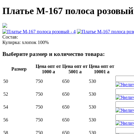
Платье М-167 полоса розовый
Состав:
Кулирка: хлопок 100%
Выберите размер и количество товара:
Цена опт от
Цена опт от
Цена опт от
Размер
1000
a
5001
a
10001
a
50
750
650
530
52
750
650
530
54
750
650
530
56
750
650
530
58
750
650
530