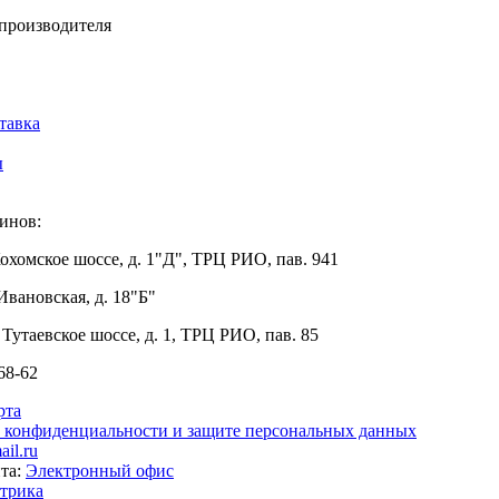
 производителя
тавка
ы
инов:
Кохомское шоссе, д. 1"Д", ТРЦ РИО, пав. 941
 Ивановская, д. 18"Б"
 Тутаевское шоссе, д. 1, ТРЦ РИО, пав. 85
68-62
рта
 конфиденциальности и защите персональных данных
il.ru
йта:
Электронный офис