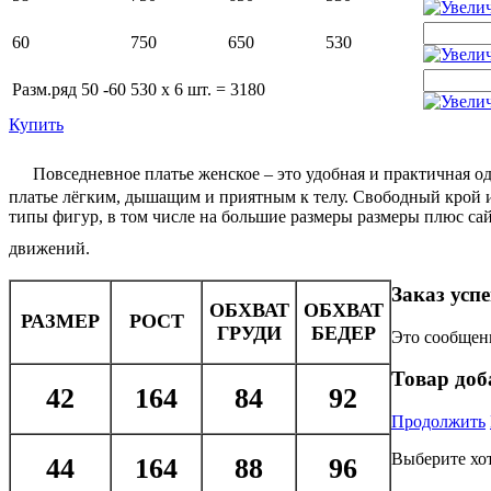
60
750
650
530
Разм.ряд 50 -60
530 x 6 шт. = 3180
Купить
Повседневное платье женское – это удобная и практичная од
платье лёгким, дышащим и приятным к телу. Свободный крой и
типы фигур, в том числе на большие размеры размеры плюс са
движений.
Заказ усп
ОБХВАТ
ОБХВАТ
РАЗМЕР
РОСТ
ГРУДИ
БЕДЕР
Это сообщени
Товар доб
42
164
84
92
Продолжить
Выберите хот
44
164
88
96